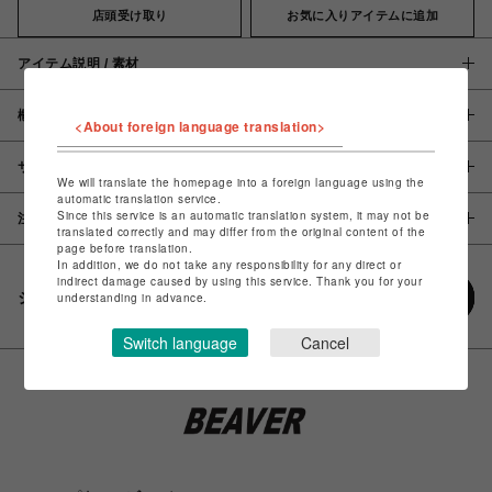
店頭受け取り
お気に入りアイテムに追加
アイテム説明 / 素材
概要
<About foreign language translation>
サイズ
We will translate the homepage into a foreign language using the
automatic translation service.
Since this service is an automatic translation system, it may not be
注意事項
translated correctly and may differ from the original content of the
page before translation.
In addition, we do not take any responsibility for any direct or
indirect damage caused by using this service. Thank you for your
シェアする
understanding in advance.
Switch language
Cancel