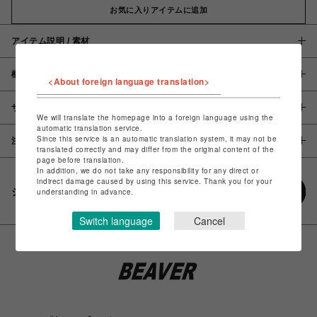
お気に入りアイテムに追加
アイテム説明 / 素材
概要
<About foreign language translation>
サイズ
We will translate the homepage into a foreign language using the
automatic translation service.
Since this service is an automatic translation system, it may not be
注意事項
translated correctly and may differ from the original content of the
page before translation.
In addition, we do not take any responsibility for any direct or
indirect damage caused by using this service. Thank you for your
シェアする
understanding in advance.
Switch language
Cancel