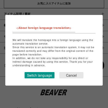
お気に入りアイテムに追加
アイテム説明 / 素材
概要
<About foreign language translation>
サイズ
We will translate the homepage into a foreign language using the
automatic translation service.
Since this service is an automatic translation system, it may not be
注意事項
translated correctly and may differ from the original content of the
page before translation.
In addition, we do not take any responsibility for any direct or
indirect damage caused by using this service. Thank you for your
シェアする
understanding in advance.
Switch language
Cancel