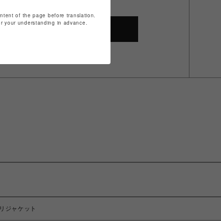
ontent of the page before translation.
for your understanding in advance.
SHOP TOP
デナリジャケット