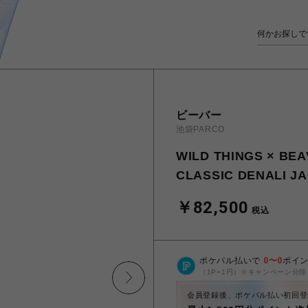
ビーバー
池袋PARCO
WILD THINGS ×
CLASSIC DENAL
￥82,500
税込
ポケパル払いで
0
〜
0
ポイ
（1P=1円）※キャンペーン分除
会員登録後、ポケパル払い初回登