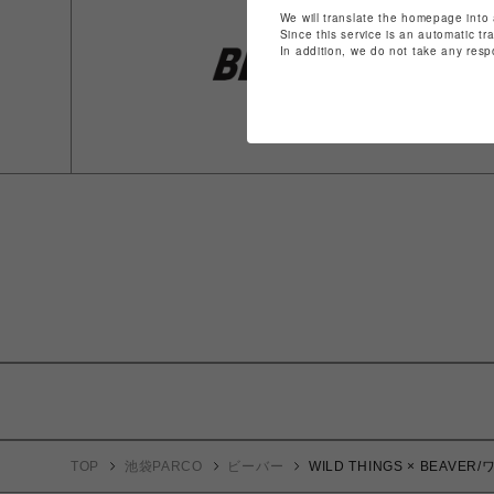
We will translate the homepage into 
Since this service is an automatic tr
In addition, we do not take any resp
TOP
池袋PARCO
ビーバー
WILD THINGS × BEA