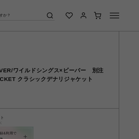
 BEAVER/ワイルドシングス×ビーバー 別注
I JACKET クラシックデナリジャケット
ント
く
録&利用で