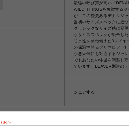
最強の呼び声が高い『DENA
WILD THINGSを象徴する
が、この歴史あるデナリジャケ
当初のサイズスペックに近づけ
クラシックなサイズ感に変更。
なサイズスペックが融合した
防水性を兼ね備えた3レイヤ
の保温性誇るプリマロフト社
な悪天候にも対応するジャケ
でもあなたの体温を調整し守
ています。BEAVER別注
シェアする
lation>