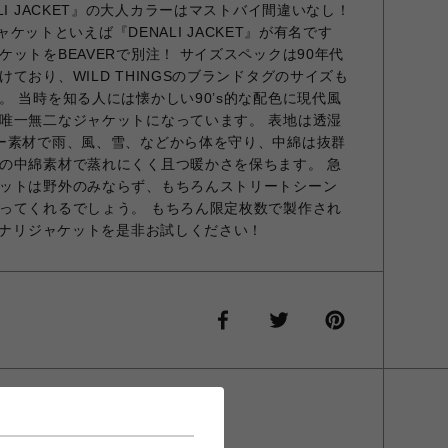
LI JACKET』の大人カラーはマストバイ間違いなし！
ジャケットといえば『DENALI JACKET』が有名です
ットをBEAVERで別注！ サイズスペックは90年代
ており、WILD THINGSのブランドタグのサイズも
 当時を知る人には懐かしい90’s的な配色に現代風
唯一無二なジャケットになっています。 表地は透湿
ー素材で雨、風、雪、などから体を守り、中綿は抜群
の中綿素材で蒸れにくく且つ暖かさを保ちます。 急
ットは野外のみならず、もちろんストリートシーン
ってくれるでしょう。 もちろん限定枚数で製作され
のデナリジャケットを是非お試しください！