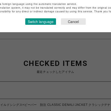
ショップ名
ビーバー
a foreign language using the automatic translation service.
anslation system, it may not be translated correctly and may differ from the original c
店舗名
池袋PARCO
onsibility for any direct or indirect damage caused by using this service. Thank you 
特定商取引法など法令に基づく表記は
こちら
Switch language
Cancel
ショップお問い合わせは
こちら
CHECKED ITEMS
最近チェックしたアイテム
VER/ワイルドシングス×ビーバー 別注 CLASSIC DENALI JACKET クラシック