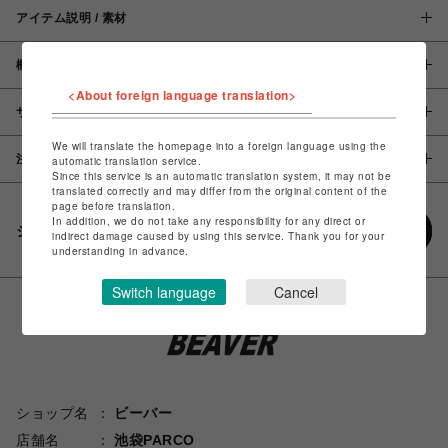
アイテム説明 / 素材
概要
<About foreign language translation>
サイズ
We will translate the homepage into a foreign language using the
注意事項
automatic translation service.
Since this service is an automatic translation system, it may not be
translated correctly and may differ from the original content of the
page before translation.
In addition, we do not take any responsibility for any direct or
シェアする
indirect damage caused by using this service. Thank you for your
understanding in advance.
Switch language
Cancel
ショップ名
ビーバー
店舗名
池袋PARCO