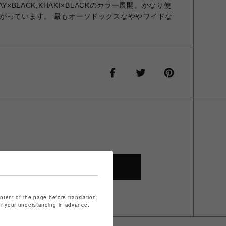
RAY×BLACK,KHAKI×BLACKのカラー展開。かなり使
がっています。 最もオーソドックスなややワイドな
SHOP TOP
ontent of the page before translation.
for your understanding in advance.