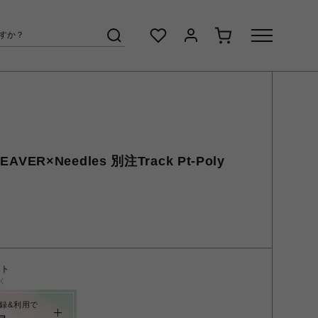
AVER×Needles 別注Track Pt-Poly
ント
く
録&利用で