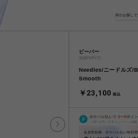
ビーバー
池袋PARCO
Needles/ニードルズ/BE
Smooth
￥23,100
税込
ポケパル払いで
0
〜
0
ポイ
（1P=1円）※キャンペーン分除
会員登録後、ポケパル払い初回登