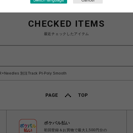
CHECKED ITEMS
最近チェックしたアイテム
Needles 別注Track Pt-Poly Smooth
ポケパル払い
初回登録＆お買物で最大1,500円分の