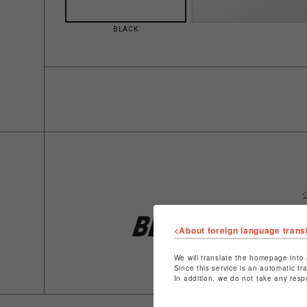
BLACK
<About foreign language trans
We will translate the homepage into 
Since this service is an automatic tr
In addition, we do not take any resp