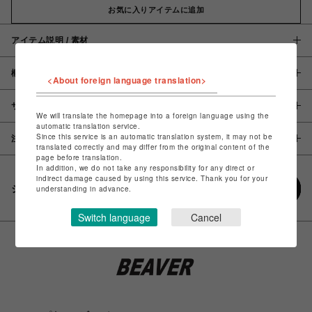
お気に入りアイテムに追加
アイテム説明 / 素材
概要
<About foreign language translation>
サイズ
We will translate the homepage into a foreign language using the
automatic translation service.
Since this service is an automatic translation system, it may not be
注意事項
translated correctly and may differ from the original content of the
page before translation.
In addition, we do not take any responsibility for any direct or
indirect damage caused by using this service. Thank you for your
シェアする
understanding in advance.
Switch language
Cancel