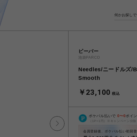
ビーバー
池袋PARCO
Needles/ニードルズ/BE
Smooth
￥23,100
税込
ポケパル払いで
0
〜
0
ポイ
（1P=1円）※キャンペーン分除
会員登録後、ポケパル払い初回登