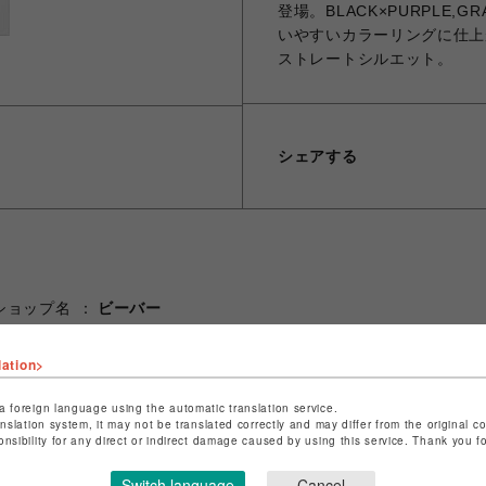
登場。BLACK×PURPLE,G
いやすいカラーリングに仕上
ストレートシルエット。
シェアする
ショップ名
ビーバー
店舗名
池袋PARCO
lation>
特定商取引法など法令に基づく表記は
こちら
a foreign language using the automatic translation service.
ショップお問い合わせは
こちら
anslation system, it may not be translated correctly and may differ from the original c
onsibility for any direct or indirect damage caused by using this service. Thank you 
Switch language
Cancel