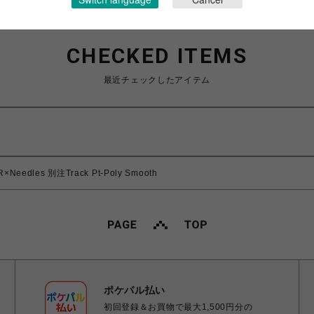
CHECKED ITEMS
最近チェックしたアイテム
Needles 別注Track Pt-Poly Smooth
ポケパル払い
初回登録＆お買物で最大1,500円分の