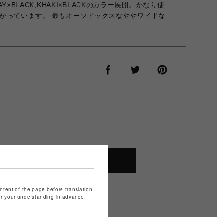
RAY×BLACK,KHAKI×BLACKのカラー展開。かなり使
がっています。 最もオーソドックスなややワイドな
SHOP TOP
ontent of the page before translation.
for your understanding in advance.