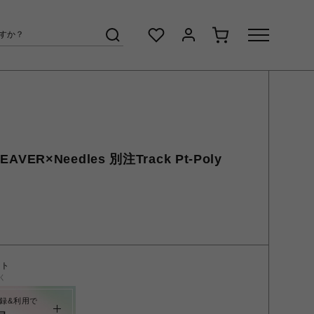
AVER×Needles 別注Track Pt-Poly
ント
く
録&利用で