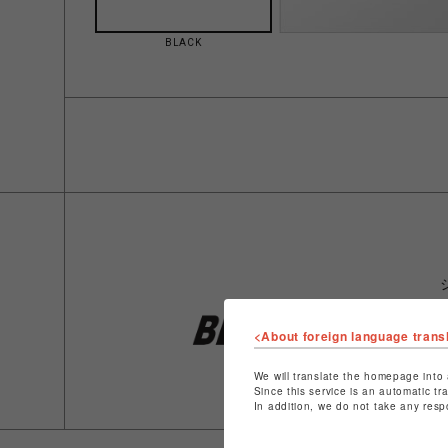
BLACK
<About foreign language trans
We will translate the homepage into 
Since this service is an automatic tr
In addition, we do not take any resp