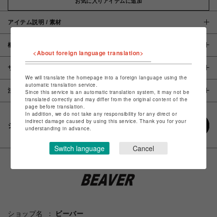
お気に入りアイテムに追加
アイテム説明 / 素材
概要
<About foreign language translation>
サイズ
We will translate the homepage into a foreign language using the
automatic translation service.
注意事項
Since this service is an automatic translation system, it may not be
translated correctly and may differ from the original content of the
page before translation.
In addition, we do not take any responsibility for any direct or
indirect damage caused by using this service. Thank you for your
シェアする
understanding in advance.
Switch language
Cancel
ショップ名
ビーバー