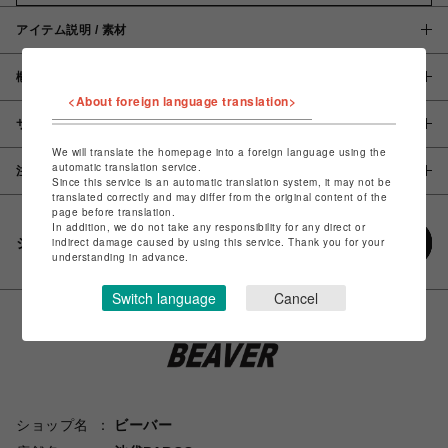
アイテム説明 / 素材
概要
<About foreign language translation>
サイズ
We will translate the homepage into a foreign language using the
automatic translation service.
注意事項
Since this service is an automatic translation system, it may not be
translated correctly and may differ from the original content of the
page before translation.
In addition, we do not take any responsibility for any direct or
シェアする
indirect damage caused by using this service. Thank you for your
understanding in advance.
Switch language
Cancel
ショップ名
ビーバー