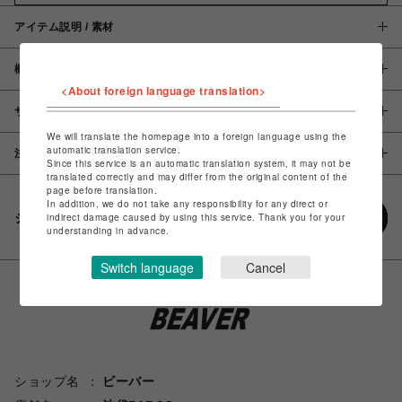
アイテム説明 / 素材
概要
<About foreign language translation>
サイズ
We will translate the homepage into a foreign language using the
automatic translation service.
注意事項
Since this service is an automatic translation system, it may not be
translated correctly and may differ from the original content of the
page before translation.
In addition, we do not take any responsibility for any direct or
シェアする
indirect damage caused by using this service. Thank you for your
understanding in advance.
Switch language
Cancel
ショップ名
ビーバー