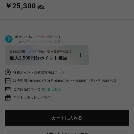
￥25,300
税込
ポケパル払いで
0
〜
0
ポイント
（1P=1円）※キャンペーン分除く
会員登録後、ポケパル払い初回登録&利用で
最大1,500円分ポイント進呈
獲得ポイントの確認方法は
こちら
販売期間 2026年03月01日 00時00分 〜 2050年02月14日 23時59分
この商品について
問い合わせる
ギフト：ラッピング不可
カートに入れる
お気に入りアイテムに追加