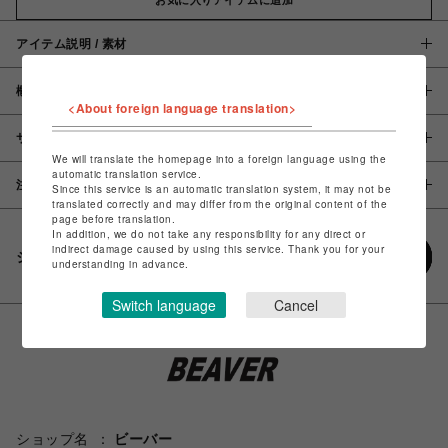
アイテム説明 / 素材
概要
<About foreign language translation>
サイズ
We will translate the homepage into a foreign language using the
automatic translation service.
注意事項
Since this service is an automatic translation system, it may not be
translated correctly and may differ from the original content of the
page before translation.
In addition, we do not take any responsibility for any direct or
indirect damage caused by using this service. Thank you for your
シェアする
understanding in advance.
Switch language
Cancel
ショップ名
ビーバー