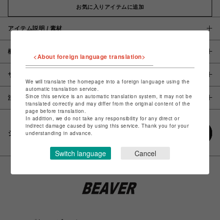
お気に入りアイテムに追加
アイテム説明 / 素材
概要
<About foreign language translation>
サイズ
We will translate the homepage into a foreign language using the
automatic translation service.
Since this service is an automatic translation system, it may not be
注意事項
translated correctly and may differ from the original content of the
page before translation.
In addition, we do not take any responsibility for any direct or
indirect damage caused by using this service. Thank you for your
シェアする
understanding in advance.
Switch language
Cancel