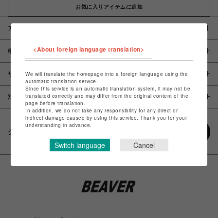
お気に入りアイテムに追加
アイテム説明 / 素材
<About foreign language translation>
概要
サイズ
We will translate the homepage into a foreign language using the
automatic translation service.
Since this service is an automatic translation system, it may not be
translated correctly and may differ from the original content of the
注意事項
page before translation.
In addition, we do not take any responsibility for any direct or
indirect damage caused by using this service. Thank you for your
understanding in advance.
シェアする
Switch language
Cancel