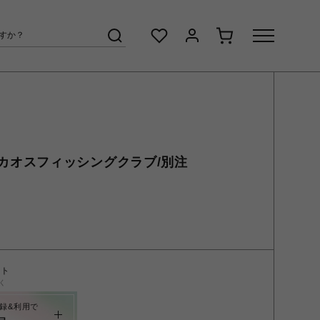
Club/カオスフィッシングクラブ/別注
ント
く
録&利用で