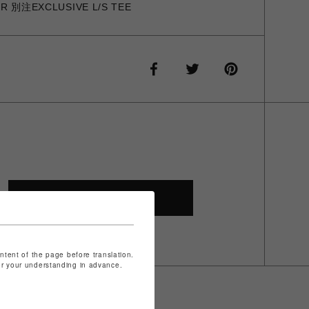
VER 別注EXCLUSIVE L/S TEE
SHOP TOP
ontent of the page before translation.
for your understanding in advance.