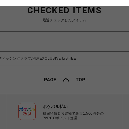
CHECKED ITEMS
最近チェックしたアイテム
カオスフィッシングクラブ/別注EXCLUSIVE L/S TEE
ポケパル払い
初回登録＆お買物で最大1,500円分の
PARCOポイント進呈