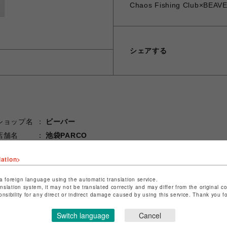
Chaos Fishing Club×BEA
シェアする
ショップ名
ビーバー
店舗名
池袋PARCO
特定商取引法など法令に基づく表記は
こちら
lation>
ショップお問い合わせは
こちら
a foreign language using the automatic translation service.
anslation system, it may not be translated correctly and may differ from the original c
onsibility for any direct or indirect damage caused by using this service. Thank you 
Switch language
Cancel