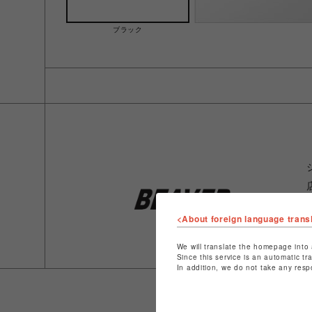
ブラック
<About foreign language trans
We will translate the homepage into 
Since this service is an automatic tr
In addition, we do not take any resp