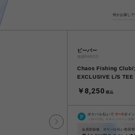
ビーバー
池袋PARCO
Chaos Fishing 
EXCLUSIVE L/S TEE
￥8,250
税込
ポケパル払いで
0
〜
0
ポイ
（1P=1円）※キャンペーン分除
会員登録後、ポケパル払い初回登