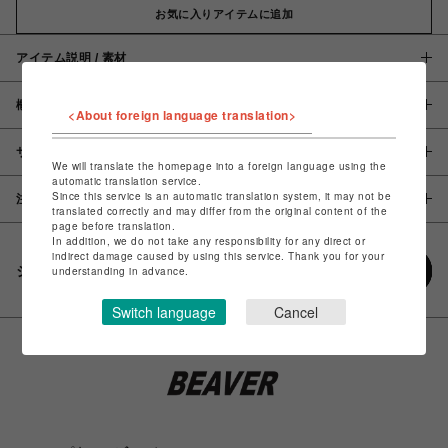
お気に入りアイテムに追加
アイテム説明 / 素材
概要
<About foreign language translation>
サイズ
We will translate the homepage into a foreign language using the
automatic translation service.
Since this service is an automatic translation system, it may not be
注意事項
translated correctly and may differ from the original content of the
page before translation.
In addition, we do not take any responsibility for any direct or
indirect damage caused by using this service. Thank you for your
シェアする
understanding in advance.
Switch language
Cancel