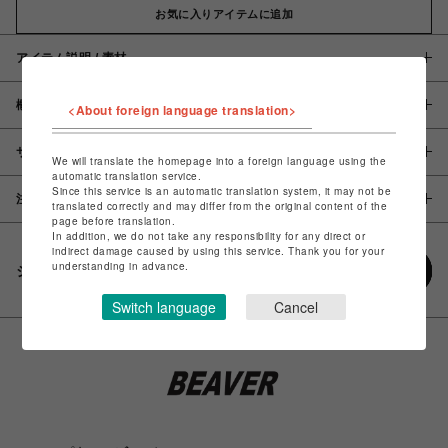
お気に入りアイテムに追加
アイテム説明 / 素材
概要
<About foreign language translation>
サイズ
We will translate the homepage into a foreign language using the
automatic translation service.
Since this service is an automatic translation system, it may not be
注意事項
translated correctly and may differ from the original content of the
page before translation.
In addition, we do not take any responsibility for any direct or
indirect damage caused by using this service. Thank you for your
understanding in advance.
シェアする
Switch language
Cancel