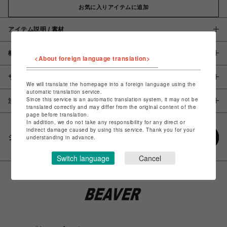
お気に入りアイテムに追加
アイテム説明 / 素材
概要
<About foreign language translation>
サイズ
We will translate the homepage into a foreign language using the
automatic translation service.
Since this service is an automatic translation system, it may not be
注意事項
translated correctly and may differ from the original content of the
page before translation.
In addition, we do not take any responsibility for any direct or
indirect damage caused by using this service. Thank you for your
シェアする
understanding in advance.
Switch language
Cancel