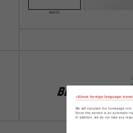
WHITE
<About foreign language trans
We will translate the homepage into 
Since this service is an automatic tr
In addition, we do not take any resp