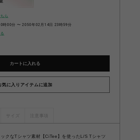
呈
こちら
0時00分 〜 2050年02月14日 23時59分
せる
カートに入れる
お気に入りアイテムに追加
サイズ
注意事項
シックなTシャツ素材【CiTee】を使ったL/S Tシャツ