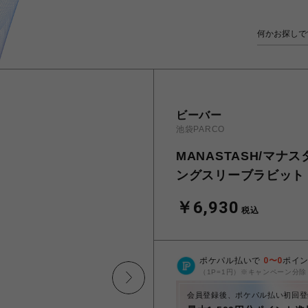
ビーバー
池袋PARCO
MANASTASH/マナスタ
ングスリーブラビット
￥6,930
税込
ポケパル払いで
0
〜
0
ポイ
（1P=1円）※キャンペーン分除
会員登録後、ポケパル払い初回登