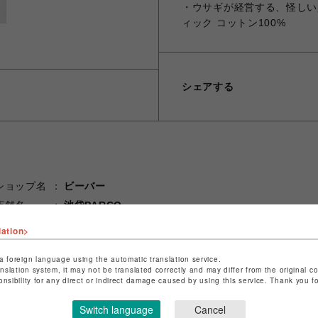
・ウサギが経営する、怪しい
ィック コットン100%
シェアする
ショップ名
ビーバー
店舗名
池袋PARCO
lation>
特定商取引法など法令に基づく表記は
こちら
ショップお問い合わせは
こちら
a foreign language using the automatic translation service.
anslation system, it may not be translated correctly and may differ from the original c
onsibility for any direct or indirect damage caused by using this service. Thank you 
Switch language
Cancel