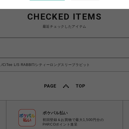
CHECKED ITEMS
最近チェックしたアイテム
/CiTee L/S RABBIT/シティーロングスリーブラビット
ポケパル払い
初回登録＆お買物で最大1,500円分の
PARCOポイント進呈