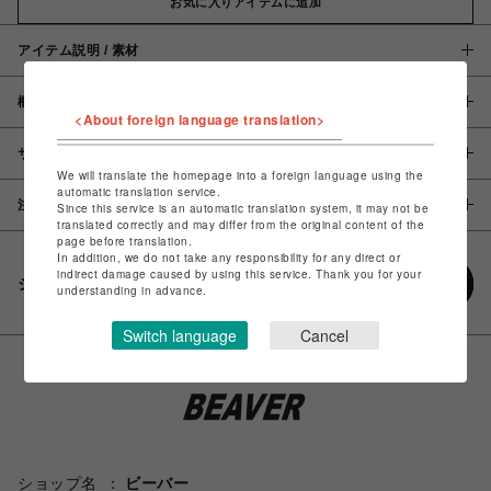
お気に入りアイテムに追加
アイテム説明 / 素材
概要
<About foreign language translation>
サイズ
We will translate the homepage into a foreign language using the
automatic translation service.
注意事項
Since this service is an automatic translation system, it may not be
translated correctly and may differ from the original content of the
page before translation.
In addition, we do not take any responsibility for any direct or
indirect damage caused by using this service. Thank you for your
シェアする
understanding in advance.
Switch language
Cancel
ショップ名
ビーバー