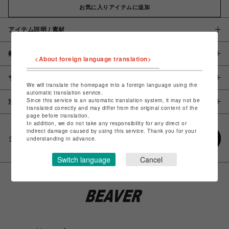
お気に入りアイテムに追加
アイテム説明 / 素材
概要
<About foreign language translation>
サイズ
We will translate the homepage into a foreign language using the
automatic translation service.
Since this service is an automatic translation system, it may not be
注意事項
translated correctly and may differ from the original content of the
page before translation.
In addition, we do not take any responsibility for any direct or
indirect damage caused by using this service. Thank you for your
シェアする
understanding in advance.
Switch language
Cancel