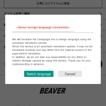
お気に入りアイテムに追加
アイテム説明 / 素材
概要
<About foreign language translation>
サイズ
We will translate the homepage into a foreign language using the
automatic translation service.
Since this service is an automatic translation system, it may not be
注意事項
translated correctly and may differ from the original content of the
page before translation.
In addition, we do not take any responsibility for any direct or
indirect damage caused by using this service. Thank you for your
シェアする
understanding in advance.
Switch language
Cancel