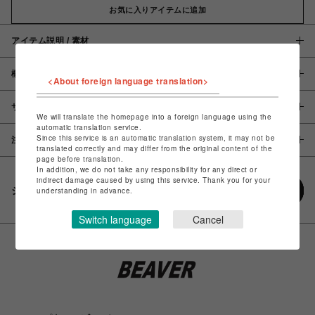
お気に入りアイテムに追加
アイテム説明 / 素材
概要
<About foreign language translation>
サイズ
We will translate the homepage into a foreign language using the
automatic translation service.
Since this service is an automatic translation system, it may not be
注意事項
translated correctly and may differ from the original content of the
page before translation.
In addition, we do not take any responsibility for any direct or
indirect damage caused by using this service. Thank you for your
シェアする
understanding in advance.
Switch language
Cancel