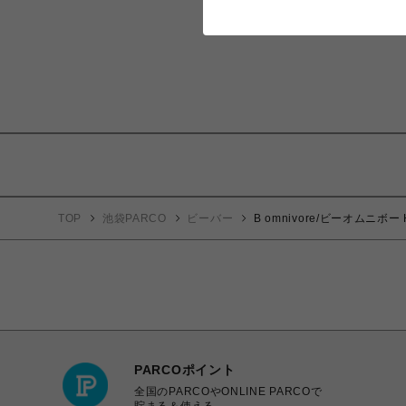
TOP
池袋PARCO
ビーバー
B omnivore/ビーオムニボー HA
PARCOポイント
全国のPARCOやONLINE PARCOで
貯まる＆使える