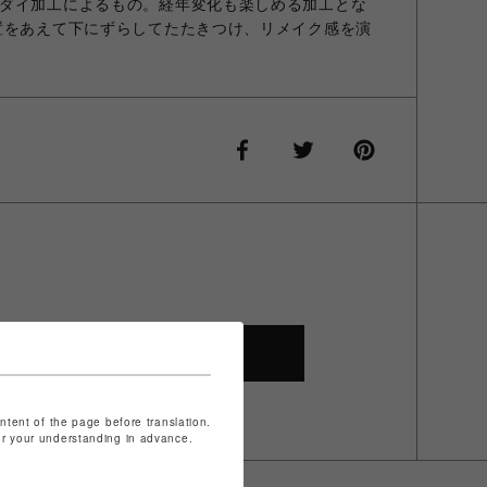
ダイ加工によるもの。経年変化も楽しめる加工とな
置をあえて下にずらしてたたきつけ、リメイク感を演
SHOP TOP
ontent of the page before translation.
for your understanding in advance.