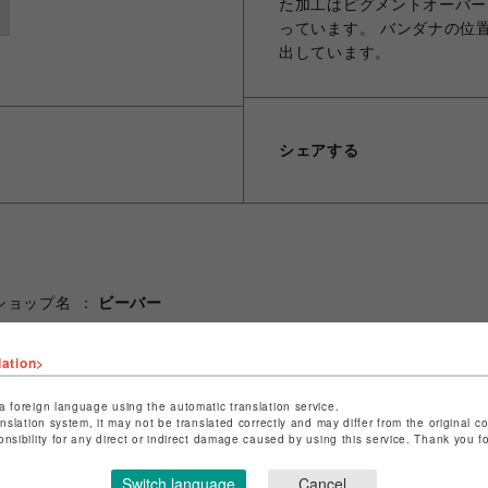
た加工はピグメントオーバー
っています。 バンダナの位
出しています。
シェアする
ショップ名
ビーバー
店舗名
池袋PARCO
lation>
特定商取引法など法令に基づく表記は
こちら
ショップお問い合わせは
こちら
a foreign language using the automatic translation service.
anslation system, it may not be translated correctly and may differ from the original c
onsibility for any direct or indirect damage caused by using this service. Thank you 
Switch language
Cancel