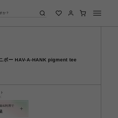
ボー HAV-A-HANK pigment tee
ント
く
録&利用で
呈