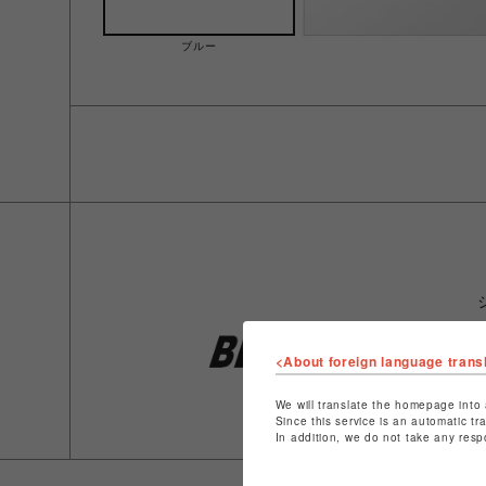
ブルー
<About foreign language trans
We will translate the homepage into 
Since this service is an automatic tr
In addition, we do not take any resp