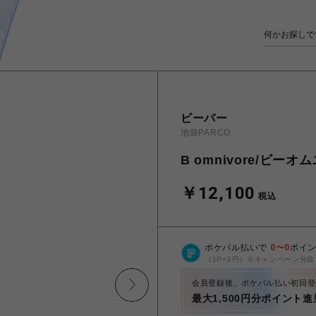
ビーバー
池袋PARCO
B omnivore/ビーオムニ
￥12,100
税込
ポケパル払いで
0
〜
0
ポイ
（1P=1円）※キャンペーン分除
会員登録後、ポケパル払い初回登
最大1,500円分ポイント進