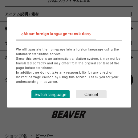
お気に入りアイテムに追加
アイテム説明 / 素材
概要
<About foreign language translation>
サイズ
We will translate the homepage into a foreign language using the
automatic translation service.
注意事項
Since this service is an automatic translation system, it may not be
translated correctly and may differ from the original content of the
page before translation.
In addition, we do not take any responsibility for any direct or
indirect damage caused by using this service. Thank you for your
シェアする
understanding in advance.
Switch language
Cancel
ショップ名
ビーバー