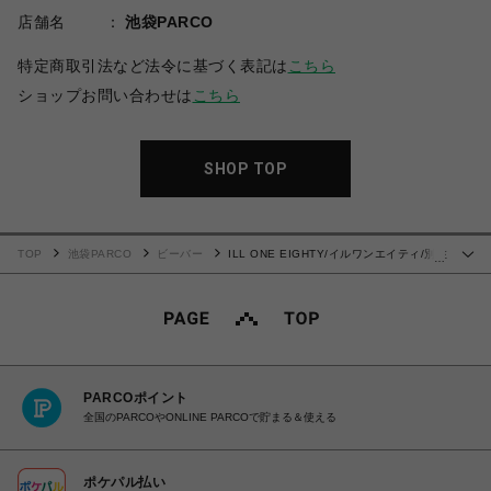
店舗名
池袋PARCO
特定商取引法など法令に基づく表記は
こちら
ショップお問い合わせは
こちら
SHOP TOP
TOP
池袋PARCO
ビーバー
ILL ONE EIGHTY/イルワンエイティ/別注
…
CHARLES PETERSON TEE 1
PARCOポイント
全国のPARCOやONLINE PARCOで貯まる＆使える
ポケパル払い