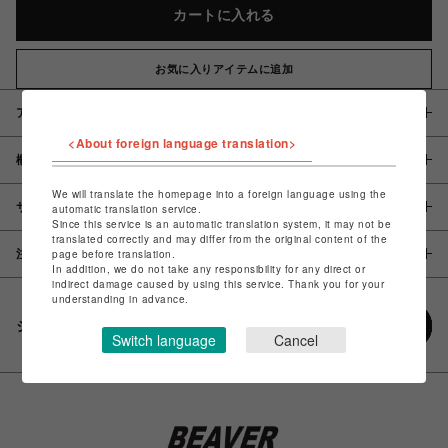
カートに入れる
お気に入りアイテムに追加
アイテム説明 / 素材
<About foreign language translation>
概要
We will translate the homepage into a foreign language using the
サイズ
automatic translation service.
Since this service is an automatic translation system, it may not be
translated correctly and may differ from the original content of the
page before translation.
注意事項
In addition, we do not take any responsibility for any direct or
indirect damage caused by using this service. Thank you for your
understanding in advance.
シェアする
Switch language
Cancel