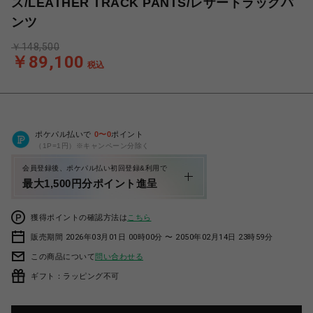
ス/LEATHER TRACK PANTS/レザートラックパ
ンツ
￥148,500
￥89,100
税込
ポケパル払いで
0
〜
0
ポイント
（1P=1円）※キャンペーン分除く
会員登録後、ポケパル払い初回登録&利用で
最大1,500円分ポイント進呈
獲得ポイントの確認方法は
こちら
販売期間 2026年03月01日 00時00分 〜 2050年02月14日 23時59分
この商品について
問い合わせる
ギフト：ラッピング不可