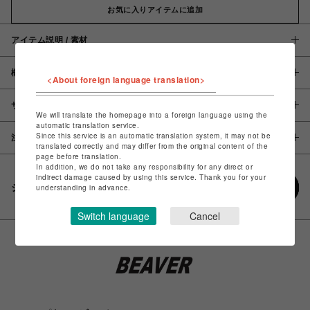
お気に入りアイテムに追加
アイテム説明 / 素材
概要
<About foreign language translation>
サイズ
We will translate the homepage into a foreign language using the
automatic translation service.
Since this service is an automatic translation system, it may not be
注意事項
translated correctly and may differ from the original content of the
page before translation.
In addition, we do not take any responsibility for any direct or
indirect damage caused by using this service. Thank you for your
シェアする
understanding in advance.
Switch language
Cancel