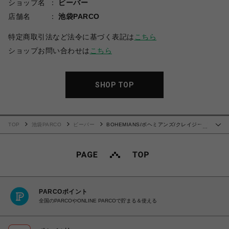
ショップ名
ビーバー
店舗名
池袋PARCO
特定商取引法など法令に基づく表記は
こちら
ショップお問い合わせは
こちら
SHOP TOP
TOP
池袋PARCO
ビーバー
BOHEMIANS/ボヘミアンズ/クレイジーパ
…
ッチ リバーシブル ブルゾン
PARCOポイント
全国のPARCOやONLINE PARCOで貯まる＆使える