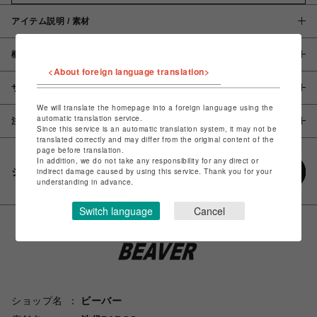
アイテム説明 / 素材
概要
<About foreign language translation>
サイズ
We will translate the homepage into a foreign language using the
automatic translation service.
注意事項
Since this service is an automatic translation system, it may not be
translated correctly and may differ from the original content of the
page before translation.
In addition, we do not take any responsibility for any direct or
シェアする
indirect damage caused by using this service. Thank you for your
understanding in advance.
Switch language
Cancel
ショップ名
ビーバー