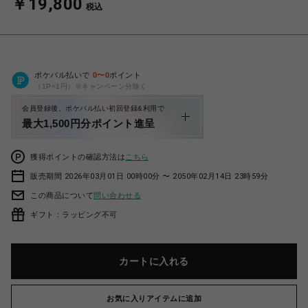
￥19,800
税込
ポケパル払いで
0
〜
0
ポイント
（1P=1円）※キャンペーン分除く
会員登録後、ポケパル払い初回登録&利用で
最大1,500円分ポイント進呈
獲得ポイントの確認方法は
こちら
販売期間 2026年03月01日 00時00分 〜 2050年02月14日 23時59分
この商品について
問い合わせる
ギフト：ラッピング不可
カートに入れる
お気に入りアイテムに追加