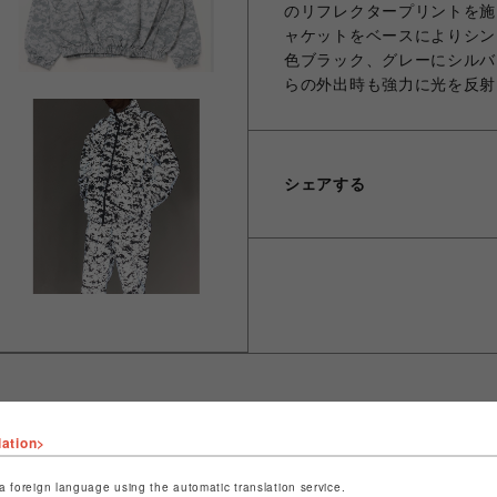
のリフレクタープリントを施
ャケットをベースによりシン
色ブラック、グレーにシルバ
らの外出時も強力に光を反射
シェアする
lation>
ショップ名
ビーバー
店舗名
池袋PARCO
a foreign language using the automatic translation service.