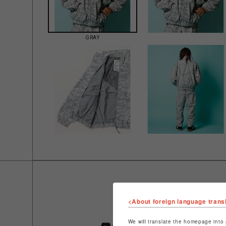
GRAY
<About foreign language trans
We will translate the homepage into 