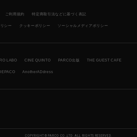
ご利用規約
特定商取引法などに基づく表記
ポリシー
クッキーポリシー
ソーシャルメディアポリシー
RO LABO
CINE QUINTO
PARCO出版
THE GUEST CAFE
DEPACO
AnotherADdress
COPYRIGHT © PARCO CO.,LTD. ALL RIGHTS RESERVED.