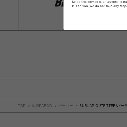
Since this service is an automatic tr
In addition, we do not take any resp
TOP
池袋PARCO
ビーバー
BURLAP OUTFITTER/