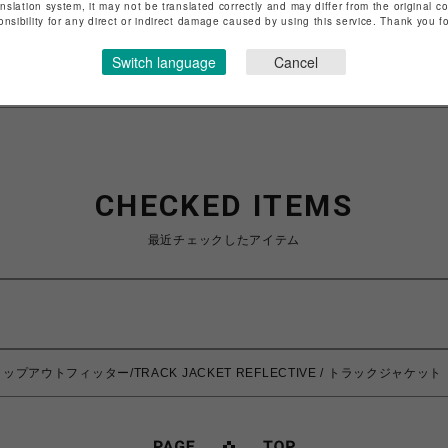
anslation system, it may not be translated correctly and may differ from the original c
onsibility for any direct or indirect damage caused by using this service. Thank you 
特定商取引法など法令に基づく表記は
こちら
ショップお問い合わせは
こちら
Switch language
Cancel
CHECKED ITEMS
最近チェックしたアイテム
バーラップアウトフィッター/TRACK JACKET REFLECTIVE / トラックジャケ