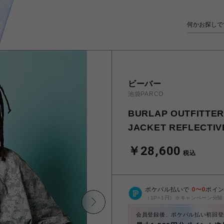
ビーバー
池袋PARCO
BURLAP OUTFIT
JACKET REFLEC
￥28,600
税込
ポケパル払いで
0
〜
0
ポイ
（1P=1円）※キャンペーン分除
会員登録後、ポケパル払い初回登