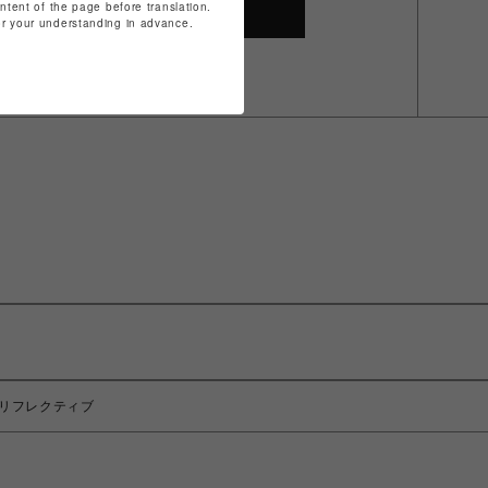
ontent of the page before translation.
SHOP TOP
for your understanding in advance.
ット リフレクティブ