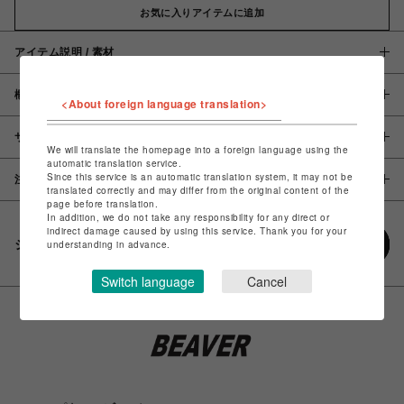
お気に入りアイテムに追加
アイテム説明 / 素材
概要
<About foreign language translation>
サイズ
We will translate the homepage into a foreign language using the
automatic translation service.
Since this service is an automatic translation system, it may not be
注意事項
translated correctly and may differ from the original content of the
page before translation.
In addition, we do not take any responsibility for any direct or
indirect damage caused by using this service. Thank you for your
シェアする
understanding in advance.
Switch language
Cancel