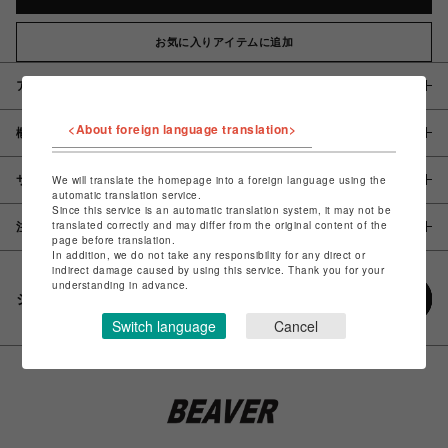
お気に入りアイテムに追加
アイテム説明 / 素材
<About foreign language translation>
概要
サイズ
We will translate the homepage into a foreign language using the
automatic translation service.
Since this service is an automatic translation system, it may not be
translated correctly and may differ from the original content of the
注意事項
page before translation.
In addition, we do not take any responsibility for any direct or
indirect damage caused by using this service. Thank you for your
understanding in advance.
シェアする
Switch language
Cancel