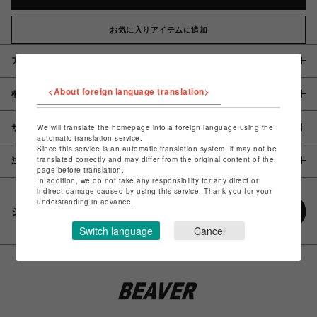
お気に入りアイテムに追加
アイテム説明 / 素材
<About foreign language translation>
概要
サイズ
We will translate the homepage into a foreign language using the
automatic translation service.
Since this service is an automatic translation system, it may not be
translated correctly and may differ from the original content of the
注意事項
page before translation.
In addition, we do not take any responsibility for any direct or
indirect damage caused by using this service. Thank you for your
understanding in advance.
シェアする
Switch language
Cancel