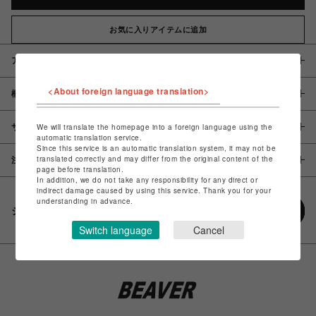
お気に入りアイテムに追加
アイテム説明 / 素材
<About foreign language translation>
概要
サイズ
We will translate the homepage into a foreign language using the
automatic translation service.
Since this service is an automatic translation system, it may not be
translated correctly and may differ from the original content of the
注意事項
page before translation.
In addition, we do not take any responsibility for any direct or
indirect damage caused by using this service. Thank you for your
understanding in advance.
シェアする
Switch language
Cancel