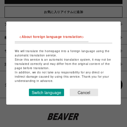
お気に入りアイテムに追加
アイテム説明 / 素材
<About foreign language translation>
概要
サイズ
We will translate the homepage into a foreign language using the
automatic translation service.
Since this service is an automatic translation system, it may not be
translated correctly and may differ from the original content of the
注意事項
page before translation.
In addition, we do not take any responsibility for any direct or
indirect damage caused by using this service. Thank you for your
understanding in advance.
シェアする
Switch language
Cancel