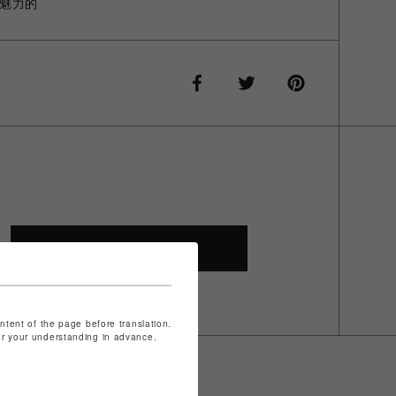
魅力的
SHOP TOP
ontent of the page before translation.
for your understanding in advance.