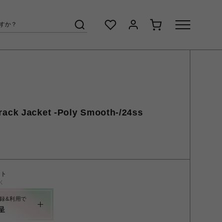
ck Jacket -Poly Smooth-/24ss
ント
く
録&利用で
呈