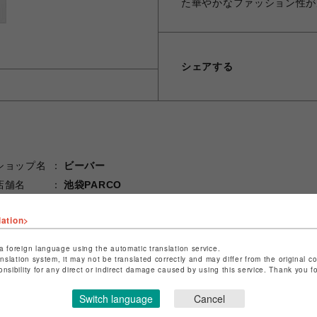
た華やかなファッション性が
シェアする
ショップ名
ビーバー
店舗名
池袋PARCO
特定商取引法など法令に基づく表記は
こちら
lation>
ショップお問い合わせは
こちら
a foreign language using the automatic translation service.
anslation system, it may not be translated correctly and may differ from the original c
onsibility for any direct or indirect damage caused by using this service. Thank you 
Switch language
Cancel