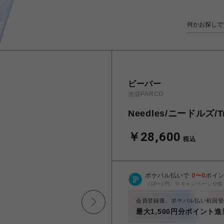
ビーバー
池袋PARCO
Needles/ニードルズ/Tra
￥28,600
税込
ポケパル払いで
0
〜
0
ポイ
（1P=1円）※キャンペーン分除
会員登録後、ポケパル払い初回登
最大1,500円分ポイント進