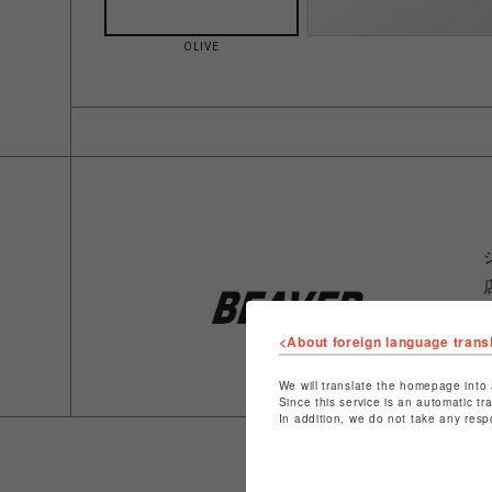
OLIVE
<About foreign language trans
We will translate the homepage into 
Since this service is an automatic tr
In addition, we do not take any resp