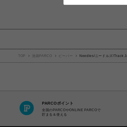
TOP
池袋PARCO
ビーバー
Needles/ニードルズ/Track Jac
PARCOポイント
全国のPARCOやONLINE PARCOで
貯まる＆使える