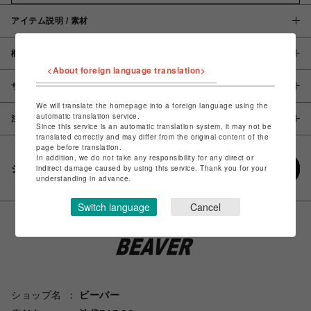
アイテム説明 / 素材
概要
<About foreign language translation>
サイズ
We will translate the homepage into a foreign language using the
automatic translation service.
注意事項
Since this service is an automatic translation system, it may not be
translated correctly and may differ from the original content of the
page before translation.
In addition, we do not take any responsibility for any direct or
シェアする
indirect damage caused by using this service. Thank you for your
understanding in advance.
Switch language
Cancel
ショップ名
ビーバー