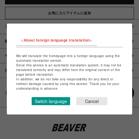
お気に入りアイテムに追加
アイテム説明 / 素材
<About foreign language translation>
概要
サイズ
We will translate the homepage into a foreign language using the
automatic translation service.
Since this service is an automatic translation system, it may not be
translated correctly and may differ from the original content of the
注意事項
page before translation.
In addition, we do not take any responsibility for any direct or
indirect damage caused by using this service. Thank you for your
understanding in advance.
シェアする
Switch language
Cancel