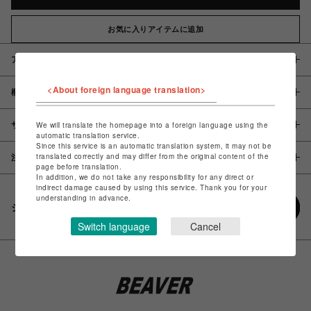
お気に入りアイテムに追加
アイテム説明 / 素材
<About foreign language translation>
概要
サイズ
We will translate the homepage into a foreign language using the
automatic translation service.
Since this service is an automatic translation system, it may not be
translated correctly and may differ from the original content of the
注意事項
page before translation.
In addition, we do not take any responsibility for any direct or
indirect damage caused by using this service. Thank you for your
understanding in advance.
シェアする
Switch language
Cancel