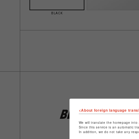
BLACK
<About foreign language trans
We will translate the homepage into 
Since this service is an automatic tr
In addition, we do not take any resp