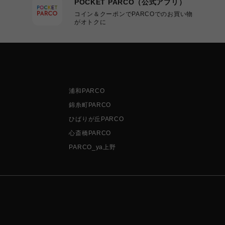
POCKET PARCO（公式アプリ）
コイン＆クーポンでPARCOでのお買い物
がオトクに
浦和PARCO
錦糸町PARCO
ひばりが丘PARCO
心斎橋PARCO
PARCO_ya上野