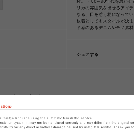
枚。 ・80～90年代を思
リカの雰囲気を出せるアイテ
なる、目を惹く柄になってい
枚着としてもスタイルが決ま
ド感のあるデニムやチノ素材
シェアする
ショップ名
ビーバー
店舗名
池袋PARCO
lation>
特定商取引法など法令に基づく表記は
こちら
a foreign language using the automatic translation service.
anslation system, it may not be translated correctly and may differ from the original c
ショップお問い合わせは
こちら
onsibility for any direct or indirect damage caused by using this service. Thank you 