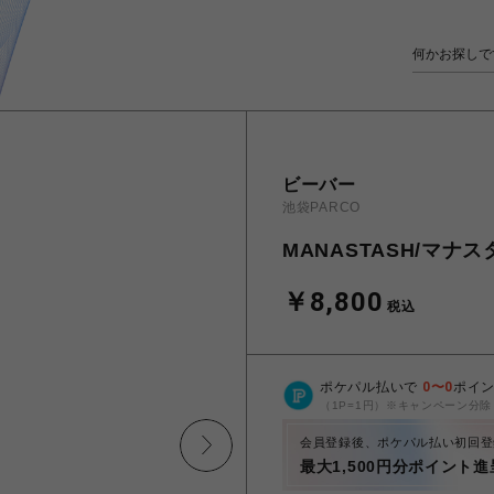
ビーバー
池袋PARCO
MANASTASH/マナスタッ
￥8,800
税込
ポケパル払いで
0
〜
0
ポイ
（1P=1円）※キャンペーン分除
会員登録後、ポケパル払い初回登
最大1,500円分ポイント進