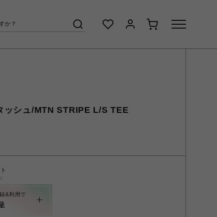
シュ/MTN STRIPE L/S TEE
ント
く
録&利用で
呈