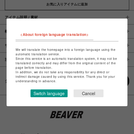
お気に入りアイテムに追加
アイテム説明 / 素材
概要
<About foreign language translation>
サイズ
We will translate the homepage into a foreign language using the
automatic translation service.
Since this service is an automatic translation system, it may not be
注意事項
translated correctly and may differ from the original content of the
page before translation.
In addition, we do not take any responsibility for any direct or
indirect damage caused by using this service. Thank you for your
シェアする
understanding in advance.
Switch language
Cancel