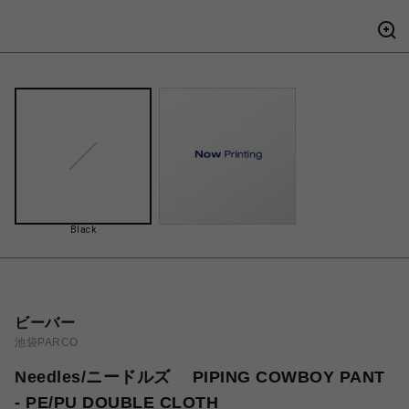
Black
ビーバー
池袋PARCO
Needles/ニードルズ PIPING COWBOY PANT
- PE/PU DOUBLE CLOTH