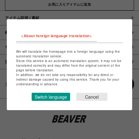
お気に入りアイテムに追加
アイテム説明 / 素材
概要
<About foreign language translation>
サイズ
We will translate the homepage into a foreign language using the
automatic translation service.
Since this service is an automatic translation system, it may not be
注意事項
translated correctly and may differ from the original content of the
page before translation.
In addition, we do not take any responsibility for any direct or
indirect damage caused by using this service. Thank you for your
シェアする
understanding in advance.
Switch language
Cancel