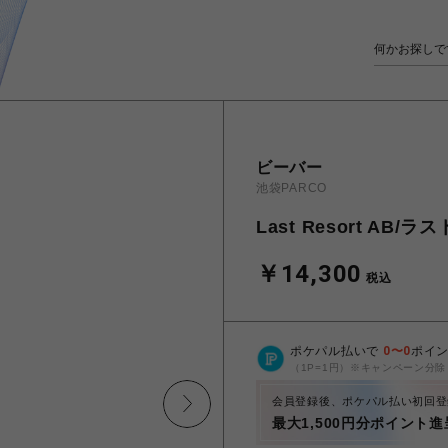
ビーバー
池袋PARCO
Last Resort AB/
￥14,300
税込
ポケパル払いで
0
〜
0
ポイ
（1P=1円）※キャンペーン分除
会員登録後、ポケパル払い初回登
最大1,500円分ポイント進