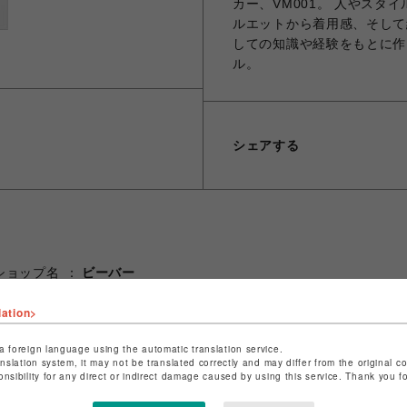
カー、VM001。 人やス
ルエットから着用感、そして
しての知識や経験をもとに作り上
ル。
シェアする
ショップ名
ビーバー
店舗名
池袋PARCO
lation>
特定商取引法など法令に基づく表記は
こちら
a foreign language using the automatic translation service.
ショップお問い合わせは
こちら
anslation system, it may not be translated correctly and may differ from the original c
onsibility for any direct or indirect damage caused by using this service. Thank you 