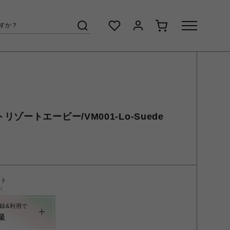
ラストリゾートエービー/VM001-Lo-Suede
ント
く
録&利用で
呈