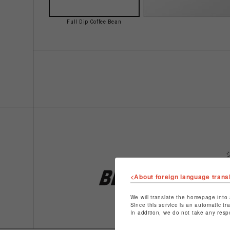
Full Dip Coffee Bean
<About foreign language trans
We will translate the homepage into 
Since this service is an automatic tr
In addition, we do not take any resp