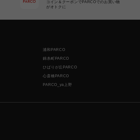
コイン＆クーポンでPARCOでのお買い物
がオトクに
浦和PARCO
錦糸町PARCO
ひばりが丘PARCO
心斎橋PARCO
PARCO_ya上野