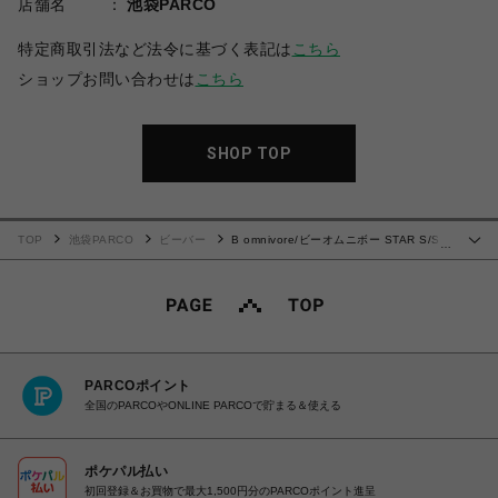
店舗名
池袋PARCO
特定商取引法など法令に基づく表記は
こちら
ショップお問い合わせは
こちら
SHOP TOP
TOP
池袋PARCO
ビーバー
B omnivore/ビーオムニボー STAR S/S
…
Tee
PARCOポイント
全国のPARCOやONLINE PARCOで貯まる＆使える
ポケパル払い
初回登録＆お買物で最大1,500円分のPARCOポイント進呈