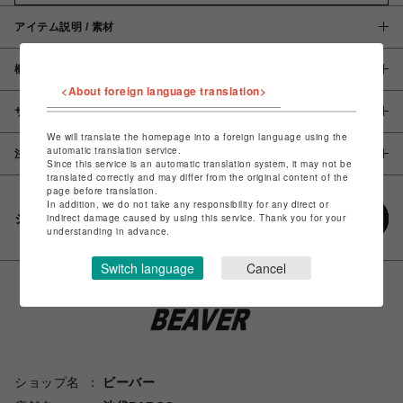
アイテム説明 / 素材
概要
<About foreign language translation>
サイズ
We will translate the homepage into a foreign language using the
automatic translation service.
注意事項
Since this service is an automatic translation system, it may not be
translated correctly and may differ from the original content of the
page before translation.
In addition, we do not take any responsibility for any direct or
シェアする
indirect damage caused by using this service. Thank you for your
understanding in advance.
Switch language
Cancel
ショップ名
ビーバー