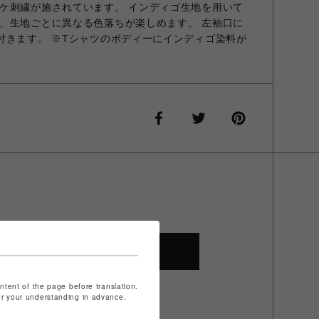
ケ刺繍が施されています。 インディゴ生地を用いて
、生地ごとに異なる色落ちが楽しめます。 左袖口に
付きます。 ※Tシャツのボディーにインディゴ染料が
SHOP TOP
ontent of the page before translation.
for your understanding in advance.