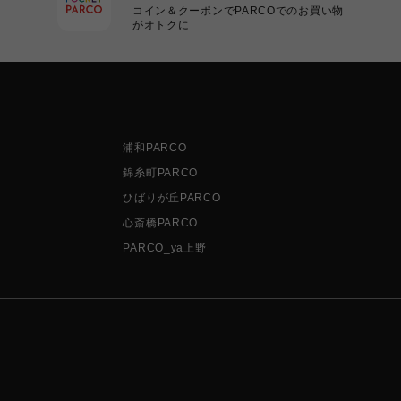
コイン＆クーポンでPARCOでのお買い物
がオトクに
浦和PARCO
錦糸町PARCO
ひばりが丘PARCO
心斎橋PARCO
PARCO_ya上野