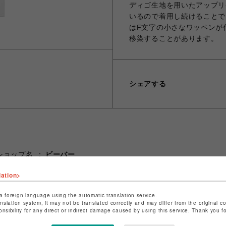
ディゴ生地を用いたアップリ
いるので着用し続けることで
はF文字の小さなワッペンが
移染することがあります。
シェアする
ショップ名
ビーバー
店舗名
池袋PARCO
lation>
特定商取引法など法令に基づく表記は
こちら
a foreign language using the automatic translation service.
ショップお問い合わせは
こちら
anslation system, it may not be translated correctly and may differ from the original c
onsibility for any direct or indirect damage caused by using this service. Thank you 