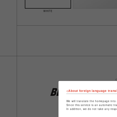
WHITE
<About foreign language trans
We will translate the homepage into 
Since this service is an automatic tr
In addition, we do not take any resp