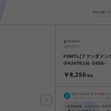
ビーバー
池袋PARCO
FDMTL(ファンダメンタル
(FA24TE14) -24SS-
￥8,250
税込
ポケパル払いで
0
〜
0
ポイ
（1P=1円）※キャンペーン分除
会員登録後、ポケパル払い初回登