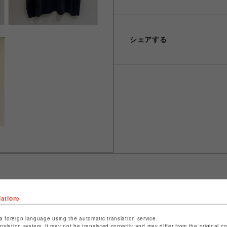
シェアする
lation>
ショップ名
ビーバー
店舗名
池袋PARCO
a foreign language using the automatic translation service.
anslation system, it may not be translated correctly and may differ from the original c