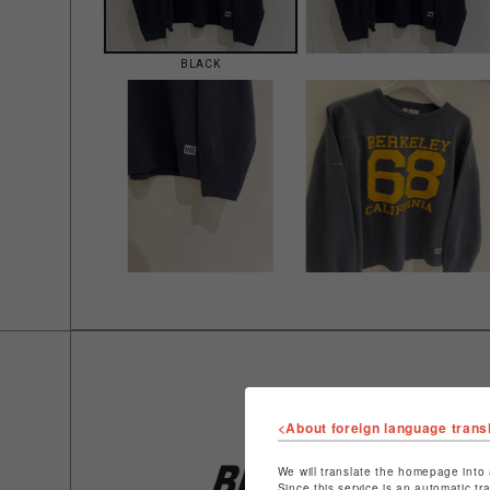
BLACK
<About foreign language trans
We will translate the homepage into 
Since this service is an automatic tr