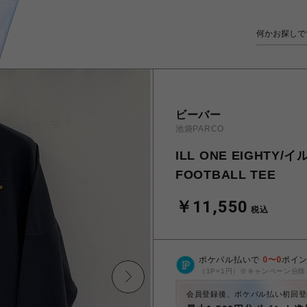
ビーバー
池袋PARCO
ILL ONE EIGHTY/
FOOTBALL TEE
￥11,550
税込
ポケパル払いで
0
〜
0
ポイ
（1P=1円）※キャンペーン分除
会員登録後、ポケパル払い初回登