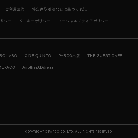
ご利用規約
特定商取引法などに基づく表記
ポリシー
クッキーポリシー
ソーシャルメディアポリシー
RO LABO
CINE QUINTO
PARCO出版
THE GUEST CAFE
DEPACO
AnotherADdress
COPYRIGHT © PARCO CO.,LTD. ALL RIGHTS RESERVED.