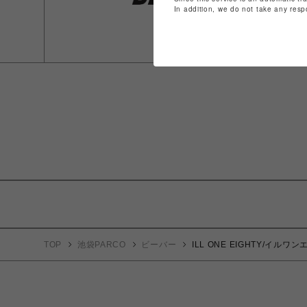
In addition, we do not take any resp
TOP
池袋PARCO
ビーバー
ILL ONE EIGHTY/イルワンエ