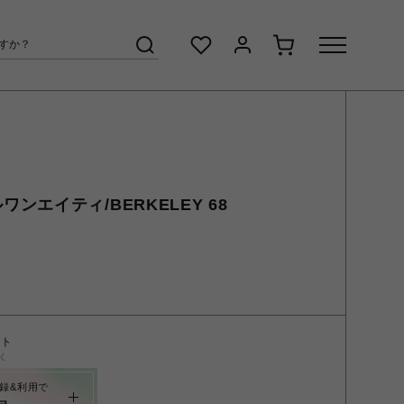
イルワンエイティ/BERKELEY 68
ント
く
録&利用で