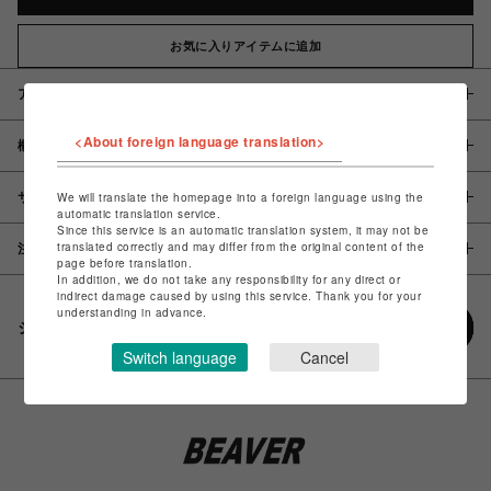
お気に入りアイテムに追加
アイテム説明 / 素材
<About foreign language translation>
概要
サイズ
We will translate the homepage into a foreign language using the
automatic translation service.
Since this service is an automatic translation system, it may not be
translated correctly and may differ from the original content of the
注意事項
page before translation.
In addition, we do not take any responsibility for any direct or
indirect damage caused by using this service. Thank you for your
understanding in advance.
シェアする
Switch language
Cancel