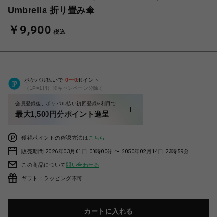
Umbrella 折り畳み傘
￥9,900
税込
ポケパル払いで
0
〜
0
ポイント
（1P=1円）※キャンペーン分除く
会員登録後、ポケパル払い初回登録&利用で
最大1,500円分ポイント進呈
獲得ポイントの確認方法は
こちら
販売期間 2026年03月01日 00時00分 〜 2050年02月14日 23時59分
この商品について
問い合わせる
ギフト：ラッピング不可
カートに入れる