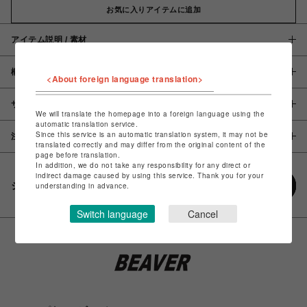
お気に入りアイテムに追加
アイテム説明 / 素材
概要
<About foreign language translation>
サイズ
We will translate the homepage into a foreign language using the
automatic translation service.
Since this service is an automatic translation system, it may not be
注意事項
translated correctly and may differ from the original content of the
page before translation.
In addition, we do not take any responsibility for any direct or
indirect damage caused by using this service. Thank you for your
シェアする
understanding in advance.
Switch language
Cancel