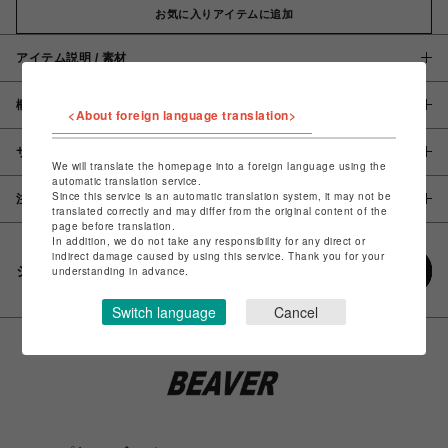
お気に入りアイテムに追加
アイテム説明 / 素材
概要
<About foreign language translation>
サイズ
We will translate the homepage into a foreign language using the
automatic translation service.
Since this service is an automatic translation system, it may not be
注意事項
translated correctly and may differ from the original content of the
page before translation.
In addition, we do not take any responsibility for any direct or
indirect damage caused by using this service. Thank you for your
シェアする
understanding in advance.
Switch language
Cancel