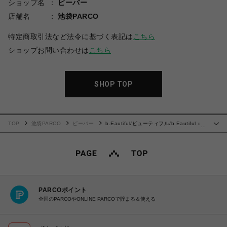
ショップ名
ビーバー
店舗名
池袋PARCO
特定商取引法など法令に基づく表記は
こちら
ショップお問い合わせは
こちら
SHOP TOP
TOP
池袋PARCO
ビーバー
b.Eautiful/ビューティフル/b.Eautiful x
…
NANOOK 2C T-Shirt
PARCOポイント
全国のPARCOやONLINE PARCOで貯まる＆使える