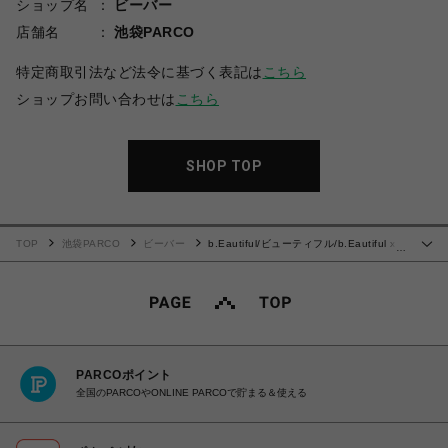
ショップ名
ビーバー
店舗名
池袋PARCO
特定商取引法など法令に基づく表記は
こちら
ショップお問い合わせは
こちら
SHOP TOP
TOP
池袋PARCO
ビーバー
b.Eautiful/ビューティフル/b.Eautiful x
…
NANOOK Fingernail T-Shirt
PARCOポイント
全国のPARCOやONLINE PARCOで貯まる＆使える