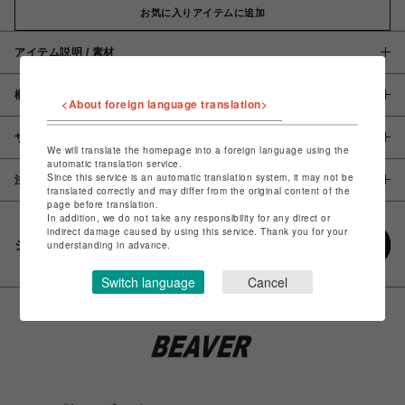
お気に入りアイテムに追加
アイテム説明 / 素材
概要
<About foreign language translation>
サイズ
We will translate the homepage into a foreign language using the
automatic translation service.
Since this service is an automatic translation system, it may not be
注意事項
translated correctly and may differ from the original content of the
page before translation.
In addition, we do not take any responsibility for any direct or
indirect damage caused by using this service. Thank you for your
シェアする
understanding in advance.
Switch language
Cancel