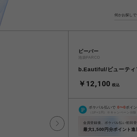
ビーバー
池袋PARCO
b.Eautiful/ビューティフ
￥12,100
税込
ポケパル払いで
0
〜
0
ポイ
（1P=1円）※キャンペーン分除
会員登録後、ポケパル払い初回登
最大1,500円分ポイント進