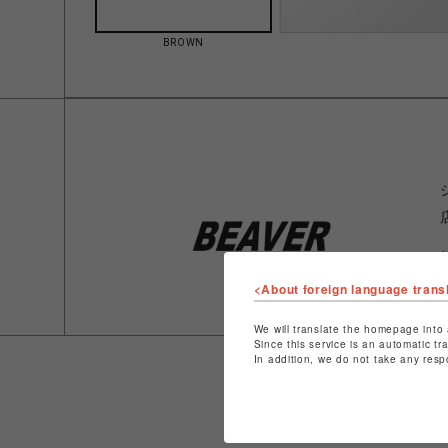
BROWN
<About foreign language trans
We will translate the homepage into 
Since this service is an automatic tr
In addition, we do not take any resp