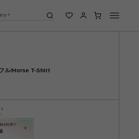
ル/Horse T-Shirt
ント
く
録&利用で
呈