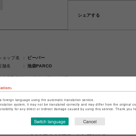
シェアする
ショップ名
ビーバー
店舗名
池袋PARCO
特定商取引法など法令に基づく表記は
こちら
ショップお問い合わせは
こちら
lation>
a foreign language using the automatic translation service.
anslation system, it may not be translated correctly and may differ from the original c
onsibility for any direct or indirect damage caused by using this service. Thank you 
Switch language
Cancel
CHECKED ITEMS